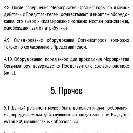
4.8. Пос­ле за­вер­ше­ния Ме­роп­ри­я­тия Ор­га­ни­за­то­ры во вза­и­мо­
дейст­вии с Пред­ста­ви­те­лем, осу­щест­вля­ют де­мон­таж обо­ру­до­
ва­ния, его вы­воз и скла­ди­ро­ва­ние со­глас­но мес­там раз­ме­ще­ния,
осво­бож­да­ют зал от ат­ри­бу­ти­ки.
4.9. Скла­ди­ро­ва­ние обо­ру­до­ва­ния Ор­га­ни­за­то­ров воз­мож­но
толь­ко по со­гла­со­ва­нию с Пред­ста­ви­те­лем.
4.10. Обо­ру­до­ва­ние, пе­ре­дан­ное для про­ве­де­ния Ме­роп­ри­я­тия
Ор­га­ни­за­то­ру, воз­вра­ща­ет­ся Пред­ста­ви­те­лю со­глас­но рас­пис­ке
(ак­та).
5. Прочее
5.1. Дан­ный рег­ла­мент мо­жет быть до­пол­нен ины­ми тре­бо­ва­ни­я­
ми, опре­де­ля­е­мы­ми дейст­ву­ю­щим за­ко­но­да­тельст­вом РФ, субъ­
ек­тов РФ, му­ни­ци­паль­ных об­ра­зо­ва­ний.