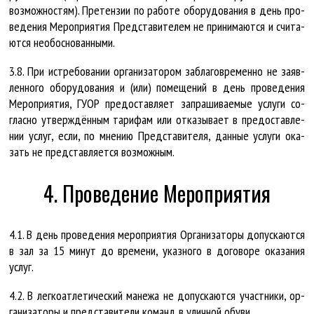
воз­мож­нос­тям). Пре­тен­зии по ра­бо­те обо­ру­до­ва­ния в день про­
ве­де­ния Ме­роп­ри­я­тия Пред­ста­ви­те­лем не при­ни­ма­ют­ся и счи­та­
ют­ся не­об­ос­но­ван­ны­ми.
3.8. При истре­бо­ва­нии ор­га­ни­за­то­ром за­бла­гов­ре­мен­но не за­яв­
лен­но­го обо­ру­до­ва­ния и (или) по­ме­ще­ний в день про­ве­де­ния
Ме­роп­ри­я­тия, ГУ­ОР предо­став­ля­ет за­пра­ши­ва­е­мые услу­ги со­
глас­но утверж­дён­ным та­ри­фам или от­ка­зы­ва­ет в предо­став­ле­
нии услуг, если, по мне­нию Пред­ста­ви­те­ля, дан­ные услу­ги ока­
зать не пред­став­ля­ет­ся воз­мож­ным.
4. Проведение Мероприятия
4.1. В день про­ве­де­ния ме­роп­ри­я­тия Ор­га­ни­за­то­ры до­пус­ка­ют­ся
в зал за 15 ми­нут до вре­ме­ни, указ­но­го в до­го­во­ре ока­за­ния
услуг.
4.2. В лег­ко­ат­ле­ти­чес­кий ма­не­жа не до­пус­ка­ют­ся участ­ни­ки, ор­
га­ни­за­то­ры и пред­ста­ви­те­ли ко­манд в улич­ной обу­ви.