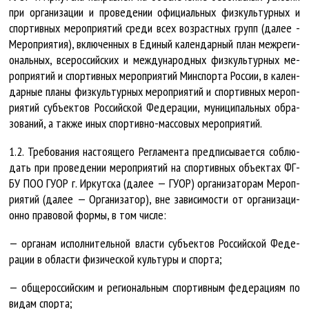
при ор­га­ни­за­ции и про­ве­де­нии офи­ци­аль­ных физ­куль­тур­ных и
спор­тив­ных ме­роп­ри­я­тий сре­ди всех воз­раст­ных групп (да­лее -
Ме­роп­ри­я­тия), вклю­чен­ных в Еди­ный ка­лен­дар­ный план меж­ре­ги­
о­наль­ных, все­рос­сий­ских и меж­ду­на­род­ных физ­куль­тур­ных ме­
роп­ри­я­тий и спор­тив­ных ме­роп­ри­я­тий Мин­спор­та Рос­сии, в ка­лен­
дар­ные пла­ны физ­куль­тур­ных ме­роп­ри­я­тий и спор­тив­ных ме­роп­
ри­я­тий субъ­ек­тов Рос­сий­ской Фе­де­ра­ции, му­ни­ци­паль­ных об­ра­
зо­ва­ний, а так­же иных спор­тив­но-мас­со­вых ме­роп­ри­я­тий.
1.2. Тре­бо­ва­ния на­сто­я­ще­го Рег­ла­мен­та пред­пи­сы­ва­ет­ся со­блю­
дать при про­ве­де­нии ме­роп­ри­я­тий на спор­тив­ных объ­ек­тах ФГ­
БУ ПОО ГУ­ОР г. Ир­кут­ска (да­лее — ГУ­ОР) ор­га­ни­за­то­рам Ме­роп­
ри­я­тий (да­лее — Ор­га­ни­за­тор), вне за­ви­си­мос­ти от ор­га­ни­за­ци­
он­но пра­во­вой фор­мы, в том чис­ле:
— ор­га­нам ис­пол­ни­тель­ной влас­ти субъ­ек­тов Рос­сий­ской Фе­де­
ра­ции в об­лас­ти фи­зи­чес­кой куль­ту­ры и спор­та;
— об­ще­рос­сий­ским и ре­гио­наль­ным спор­тив­ным фе­де­ра­ци­ям по
ви­дам спор­та;