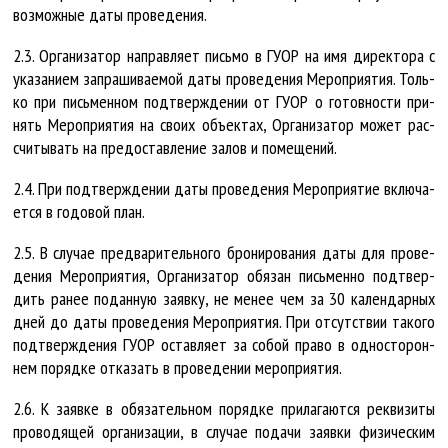
воз­мож­ные да­ты про­ве­де­ния.
2.3. Ор­га­ни­за­тор на­прав­ля­ет пись­мо в ГУ­ОР на имя ди­рек­то­ра с
ука­за­ни­ем за­пра­ши­ва­е­мой да­ты про­ве­де­ния Ме­роп­ри­я­тия. Толь­
ко при пись­мен­ном под­тверж­де­нии от ГУ­ОР о го­тов­нос­ти при­
нять Ме­роп­ри­я­тия на сво­их объ­ек­тах, Ор­га­ни­за­тор мо­жет рас­
счи­ты­вать на предо­став­ле­ние за­лов и по­ме­ще­ний.
2.4. При под­тверж­де­нии да­ты про­ве­де­ния Ме­роп­ри­я­тие вклю­ча­
ет­ся в го­до­вой план.
2.5. В слу­чае пред­ва­ри­тель­но­го бро­ни­ро­ва­ния да­ты для про­ве­
де­ния Ме­роп­ри­я­тия, Ор­га­ни­за­тор обя­зан пись­мен­но под­твер­
дить ра­нее по­дан­ную за­яв­ку, не ме­нее чем за 30 ка­лен­дар­ных
дней до да­ты про­ве­де­ния Ме­роп­ри­я­тия. При от­сут­ст­вии та­ко­го
под­тверж­де­ния ГУ­ОР остав­ля­ет за со­бой пра­во в од­нос­то­рон­
нем по­ряд­ке от­ка­зать в про­ве­де­нии ме­роп­ри­я­тия.
2.6. К за­яв­ке в обя­за­тель­ном по­ряд­ке при­ла­га­ют­ся рек­ви­зи­ты
про­во­дя­щей ор­га­ни­за­ции, в слу­чае по­да­чи за­яв­ки фи­зи­чес­ким