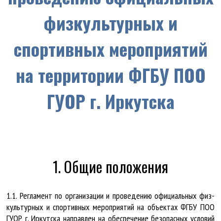
физкультурных и
спортивных мероприятий
на территории ФГБУ ПОО
ГУОР г. Иркутска
1. Общие положения
1.1. Рег­ла­мент по ор­га­ни­за­ции и про­ве­де­нию офи­ци­аль­ных физ­
куль­тур­ных и спор­тив­ных ме­роп­ри­я­тий на объ­ек­тах ФГ­БУ ПОО
ГУ­ОР г. Ир­кут­ска на­прав­лен на обес­пе­че­ние без­опас­ных усло­вий