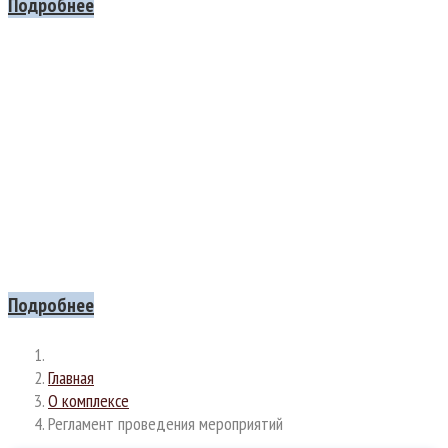
Подробнее
Все на
МАСЛЕННИЦУ
Приглашаем вас на шумное и вкусное празднование Масленицы!
Ждем всех, кто хочет проводить зиму с песнями,
плясками, веселыми играми и, конечно, с душистыми блинами!
21 ФЕВРАЛЯ с 13:00 до 16:00
Подробнее
Главная
О комплексе
Регламент проведения мероприятий