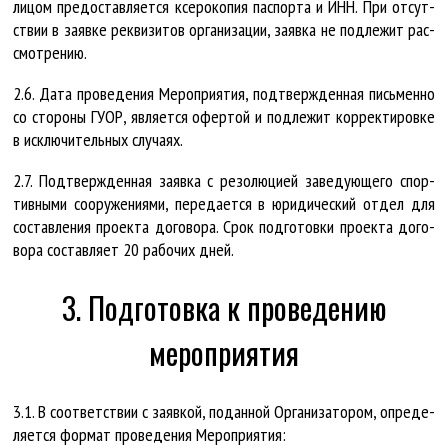
ли­цом предо­став­ля­ет­ся ксе­ро­ко­пия пас­пор­та и ИНН. При от­сут­
ст­вии в за­яв­ке рек­ви­зи­тов ор­га­ни­за­ции, за­яв­ка не под­ле­жит рас­
смот­ре­нию.
2.6. Да­та про­ве­де­ния Ме­роп­ри­я­тия, под­тверж­ден­ная пись­мен­но
со сто­ро­ны ГУ­ОР, яв­ля­ет­ся офер­той и под­ле­жит кор­рек­ти­ров­ке
в ис­клю­чи­тель­ных слу­ча­ях.
2.7. Под­тверж­ден­ная за­яв­ка с ре­зо­лю­ци­ей за­ве­ду­ю­ще­го спор­
тив­ны­ми со­ору­же­ни­я­ми, пе­ре­да­ет­ся в юри­ди­чес­кий от­дел для
со­став­ле­ния про­ек­та до­го­во­ра. Срок под­го­тов­ки про­ек­та до­го­
во­ра со­став­ля­ет 20 ра­бо­чих дней.
3. Подготовка к проведению
мероприятия
3.1. В со­от­вет­ст­вии с за­яв­кой, по­дан­ной Ор­га­ни­за­то­ром, опре­де­
ля­ет­ся фор­мат про­ве­де­ния Ме­роп­ри­я­тия: