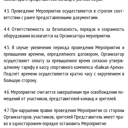
4.3. Про­ве­де­ние Ме­роп­ри­я­тия осу­щест­вля­ет­ся в стро­гом со­от­
вет­ст­вии с ра­нее предо­став­лен­ны­ми до­ку­мен­та­ми.
4.4. От­вет­ст­вен­ность за без­опас­ность, по­ря­док и со­хран­ность
обо­ру­до­ва­ния воз­ла­га­ет­ся на Ор­га­ни­за­то­ра ме­роп­ри­я­тия.
4.5. В слу­чае уве­ли­че­ния пе­ри­о­да про­ве­де­ния Ме­роп­ри­я­тия и
пре­вы­ше­ния вре­ме­ни, опре­де­лён­но­го до­го­во­ром, Ор­га­ни­за­тор
осу­щест­вля­ет опла­ту за пре­вы­шен­ное вре­мя со­глас­но утверж­
дён­но­му та­ри­фу в кас­су спор­тив­но­го ком­плек­са «Бай­кал-Аре­на».
Под­счёт вре­ме­ни осу­щест­вля­ет­ся крат­но ча­су с округ­ле­ни­ем в
боль­шую сто­ро­ну.
4.6. Ме­роп­ри­я­тие счи­та­ет­ся за­вер­шён­ным при осво­бож­де­нии по­
ме­ще­ний от участ­ни­ков, пред­ста­ви­те­лей ко­манд и зри­те­лей.
4.7. При на­ру­ше­нии пра­вил про­ве­де­ния Ме­роп­ри­я­тия со сто­ро­ны
Ор­га­ни­за­то­ров, участ­ни­ков, зри­те­лей Пред­ста­ви­тель име­ет пра­
во в од­нос­то­рон­нем по­ряд­ке оста­но­вить Ме­роп­ри­я­тие.