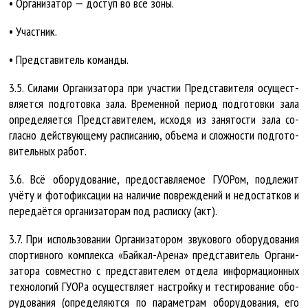
• Ор­га­ни­за­тор — до­ступ во все зо­ны.
• Участник.
• Представитель команды.
3.5. Си­ла­ми Ор­га­ни­за­то­ра при учас­тии Пред­ста­ви­те­ля осу­щест­
вля­ет­ся под­го­тов­ка за­ла. Вре­мен­ной пе­ри­од под­го­тов­ки за­ла
опре­де­ля­ет­ся Пред­ста­ви­те­лем, ис­хо­дя из за­ня­тос­ти за­ла со­
глас­но дейст­ву­ю­ще­му рас­пи­са­нию, объ­ема и слож­нос­ти под­го­то­
ви­тель­ных ра­бот.
3.6. Всё обо­ру­до­ва­ние, предо­став­ля­е­мое ГУ­О­Ром, под­ле­жит
учёту и фо­то­фик­са­ции на на­ли­чие по­вреж­де­ний и не­до­стат­ков и
пе­ре­да­ёт­ся ор­га­ни­за­то­рам под рас­пис­ку (акт).
3.7. При ис­поль­зо­ва­нии Ор­га­ни­за­то­ром зву­ко­во­го обо­ру­до­ва­ния
спор­тив­но­го ком­плек­са «Бай­кал-Аре­на» пред­ста­ви­тель Ор­га­ни­
за­то­ра со­вмест­но с пред­ста­ви­те­лем от­де­ла ин­фор­ма­ци­он­ных
тех­но­ло­гий ГУ­О­Ра осу­щест­вля­ет на­строй­ку и тес­ти­ро­ва­ние обо­
ру­до­ва­ния (опре­де­ля­ют­ся по па­ра­мет­рам обо­ру­до­ва­ния, его