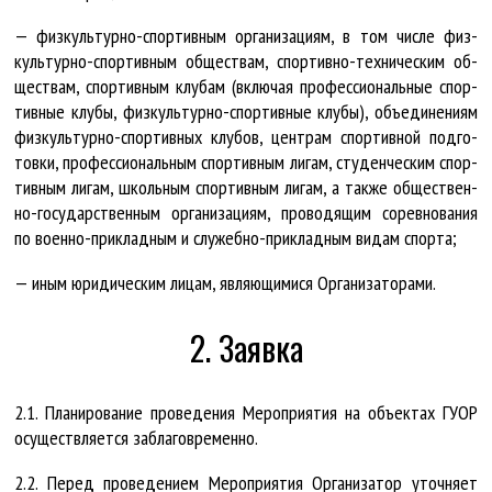
— физ­куль­тур­но-спор­тив­ным ор­га­ни­за­ци­ям, в том чис­ле физ­
куль­тур­но-спор­тив­ным об­щест­вам, спор­тив­но-тех­ни­чес­ким об­
щест­вам, спор­тив­ным клу­бам (вклю­чая про­фес­си­о­наль­ные спор­
тив­ные клу­бы, физ­куль­тур­но-спор­тив­ные клу­бы), объ­еди­не­ни­ям
физ­куль­тур­но-спор­тив­ных клу­бов, цент­рам спор­тив­ной под­го­
тов­ки, про­фес­си­о­наль­ным спор­тив­ным ли­гам, сту­ден­чес­ким спор­
тив­ным ли­гам, школь­ным спор­тив­ным ли­гам, а так­же об­щест­вен­
но-го­су­дар­ст­вен­ным ор­га­ни­за­ци­ям, про­во­дя­щим со­рев­но­ва­ния
по во­ен­но-при­клад­ным и слу­жеб­но-при­клад­ным ви­дам спор­та;
— иным юри­ди­чес­ким ли­цам, яв­ля­ю­щи­ми­ся Ор­га­ни­за­то­ра­ми.
2. Заявка
2.1. Пла­ни­ро­ва­ние про­ве­де­ния Ме­роп­ри­я­тия на объ­ек­тах ГУ­ОР
осу­щест­вля­ет­ся за­бла­гов­ре­мен­но.
2.2. Пе­ред про­ве­де­ни­ем Ме­роп­ри­я­тия Ор­га­ни­за­тор уточ­ня­ет