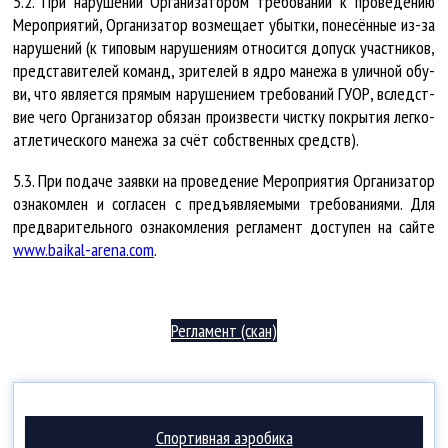
5.2. При на­ру­ше­нии Ор­га­ни­за­то­ром тре­бо­ва­ний к про­ве­де­нию
Ме­роп­ри­я­тий, Ор­га­ни­за­тор воз­ме­ща­ет убыт­ки, по­не­сён­ные из-за
на­ру­ше­ний (к ти­по­вым на­ру­ше­ни­ям от­но­сит­ся до­пуск участ­ни­ков,
пред­ста­ви­те­лей ко­манд, зри­те­лей в яд­ро ма­не­жа в улич­ной обу­
ви, что яв­ля­ет­ся пря­мым на­ру­ше­ни­ем тре­бо­ва­ний ГУ­ОР, вследст­
вие че­го Ор­га­ни­за­тор обя­зан про­из­вес­ти чист­ку по­кры­тия лег­ко­
ат­ле­ти­чес­ко­го ма­не­жа за счёт собст­вен­ных средств).
5.3. При по­да­че за­яв­ки на про­ве­де­ние Ме­роп­ри­я­тия Ор­га­ни­за­тор
озна­ком­лен и со­гла­сен с предъ­яв­ля­е­мы­ми тре­бо­ва­ни­я­ми. Для
пред­ва­ри­тель­но­го озна­ком­ле­ния рег­ла­мент до­сту­пен на сай­те
www.baikal-arena.com
.
Регламент (скан)
Спортивная аэробика