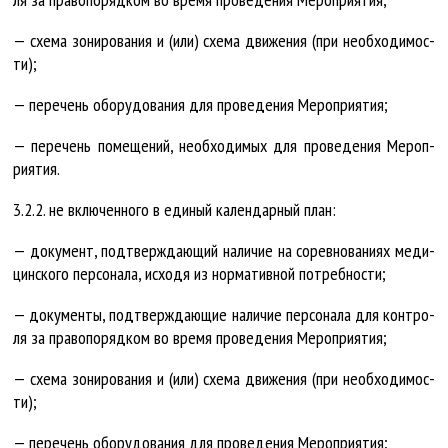
— схе­ма зо­ни­ро­ва­ния и (или) схе­ма дви­же­ния (при не­об­хо­ди­мос­
ти);
— пе­ре­чень обо­ру­до­ва­ния для про­ве­де­ния Ме­роп­ри­я­тия;
— пе­ре­чень по­ме­ще­ний, не­об­хо­ди­мых для про­ве­де­ния Ме­роп­
ри­я­тия.
3.2.2. не вклю­чен­но­го в еди­ный ка­лен­дар­ный план:
— до­ку­мент, под­тверж­да­ю­щий на­ли­чие на со­рев­но­ва­ни­ях ме­ди­
цин­ско­го пер­со­на­ла, ис­хо­дя из нор­ма­тив­ной по­треб­нос­ти;
— до­ку­мен­ты, под­тверж­да­ю­щие на­ли­чие пер­со­на­ла для кон­тро­
ля за пра­во­по­ряд­ком во вре­мя про­ве­де­ния Ме­роп­ри­я­тия;
— схе­ма зо­ни­ро­ва­ния и (или) схе­ма дви­же­ния (при не­об­хо­ди­мос­
ти);
— пе­ре­чень обо­ру­до­ва­ния для про­ве­де­ния Ме­роп­ри­я­тия;