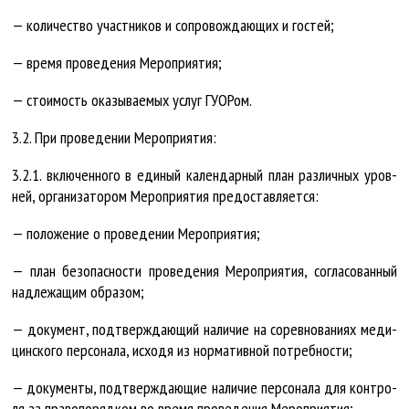
— ко­ли­чест­во участ­ни­ков и со­про­вож­да­ю­щих и гос­тей;
— вре­мя про­ве­де­ния Ме­роп­ри­я­тия;
— сто­и­мость ока­зы­ва­е­мых услуг ГУ­О­Ром.
3.2. При про­ве­де­нии Ме­роп­ри­я­тия:
3.2.1. вклю­чен­но­го в еди­ный ка­лен­дар­ный план раз­лич­ных уров­
ней, ор­га­ни­за­то­ром Ме­роп­ри­я­тия предо­став­ля­ет­ся:
— по­ло­же­ние о про­ве­де­нии Ме­роп­ри­я­тия;
— план без­опас­нос­ти про­ве­де­ния Ме­роп­ри­я­тия, со­гла­со­ван­ный
над­ле­жа­щим об­ра­зом;
— до­ку­мент, под­тверж­да­ю­щий на­ли­чие на со­рев­но­ва­ни­ях ме­ди­
цин­ско­го пер­со­на­ла, ис­хо­дя из нор­ма­тив­ной по­треб­нос­ти;
— до­ку­мен­ты, под­тверж­да­ю­щие на­ли­чие пер­со­на­ла для кон­тро­
ля за пра­во­по­ряд­ком во вре­мя про­ве­де­ния Ме­роп­ри­я­тия;