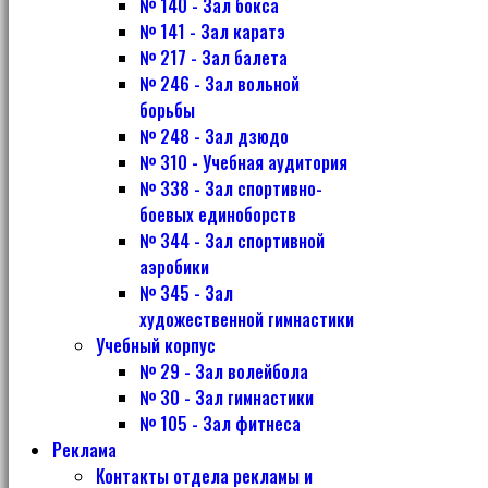
№ 140 - Зал бокса
№ 141 - Зал каратэ
№ 217 - Зал балета
№ 246 - Зал вольной
борьбы
№ 248 - Зал дзюдо
№ 310 - Учебная аудитория
№ 338 - Зал спортивно-
боевых единоборств
№ 344 - Зал спортивной
аэробики
№ 345 - Зал
художественной гимнастики
Учебный корпус
№ 29 - Зал волейбола
№ 30 - Зал гимнастики
№ 105 - Зал фитнеса
Реклама
Контакты отдела рекламы и